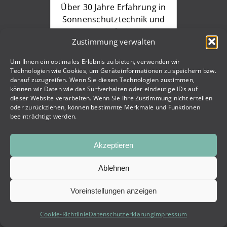
Über 30 Jahre Erfahrung in
Sonnenschutztechnik und
LKW-Planen
Zustimmung verwalten
Um Ihnen ein optimales Erlebnis zu bieten, verwenden wir
Technologien wie Cookies, um Geräteinformationen zu speichern bzw.
darauf zuzugreifen. Wenn Sie diesen Technologien zustimmen,
können wir Daten wie das Surfverhalten oder eindeutige IDs auf
dieser Website verarbeiten. Wenn Sie Ihre Zustimmung nicht erteilen
oder zurückziehen, können bestimmte Merkmale und Funktionen
beeinträchtigt werden.
Moderne Lösungen
Akzeptieren
für Ihr Zuhause
Ablehnen
Voreinstellungen anzeigen
Innovative
Sonnenschutztechnik für
Cookie-Richtlinie
Datenschutzerklärung
Impressum
Ihren Komfort