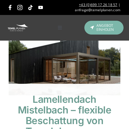
Skip
+43 (0)699 17 26 18 57
|
to
anfrage@temelplanen.com
content
ANGEBOT
EINHOLEN
Toggle
Navigation
Produkte
Gastronomie &
Hotellerie
Referenzen
Lamellendach
Über uns
Mistelbach – flexible
Beschattung von
Kontakt