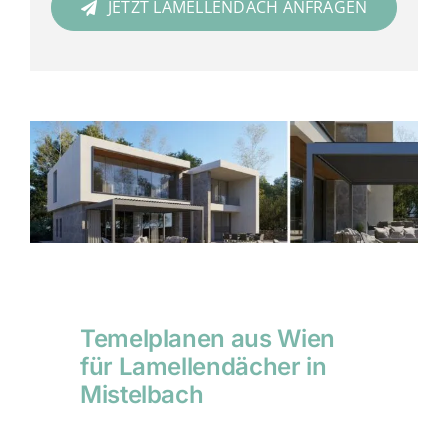
JETZT LAMELLENDACH ANFRAGEN
Temelplanen aus Wien
für Lamellendächer in
Mistelbach