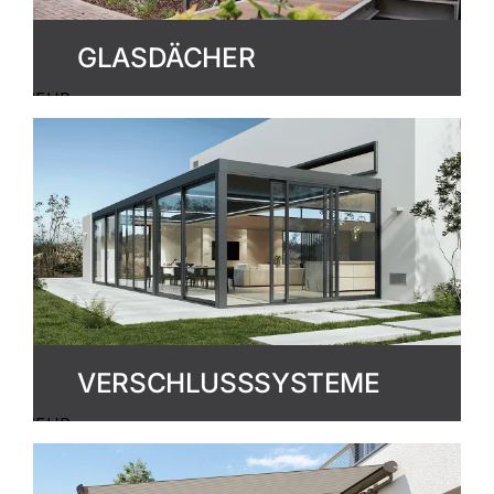
GLASDÄCHER
MEHR
ERFAHREN
VERSCHLUSSSYSTEME
MEHR
ERFAHREN