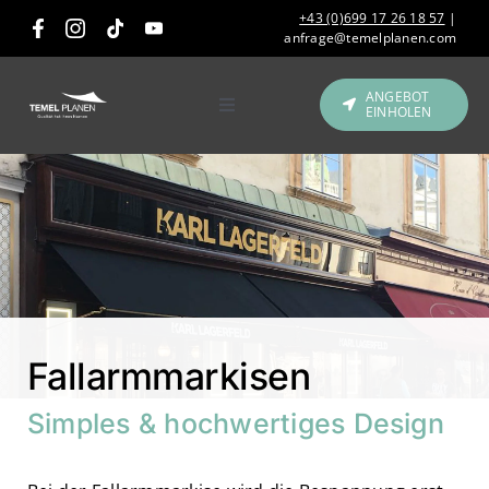
Skip
+43 (0)699 17 26 18 57
|
to
anfrage@temelplanen.com
content
ANGEBOT
EINHOLEN
Toggle
Navigation
Produkte
Gastronomie &
Hotellerie
Referenzen
Fallarmmarkisen
Über uns
Simples & hochwertiges Design
Kontakt