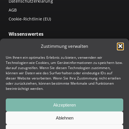
Datenschutzerklärung
AGB
Cookie-Richtlinie (EU)
Wissenswertes
Arten von Lamellendächern
Zustimmung verwalten
Terrassenüberdachung intelligent erweitern:
Um Ihnen ein optimales Erlebnis zu bieten, verwenden wir
Verschlusssysteme & weitere Ergänzungsmöglichkeiten
Technologien wie Cookies, um Geräteinformationen zu speichern bzw.
Die Arten von Terrassenüberdachungen &
darauf zuzugreifen. Wenn Sie diesen Technologien zustimmen,
Terrassenbeschattungen
können wir Daten wie das Surfverhalten oder eindeutige IDs auf
dieser Website verarbeiten. Wenn Sie Ihre Zustimmung nicht erteilen
Jalousien richtig reinigen – so geht’s
oder zurückziehen, können bestimmte Merkmale und Funktionen
beeinträchtigt werden.
Markise reinigen – so geht’s
Akzeptieren
© 2023 TEMEL Planen | Alle Rechte vorbehalten | Development:
Ablehnen
INCONCEPTS Online Marketing & SEO Agentur Wien