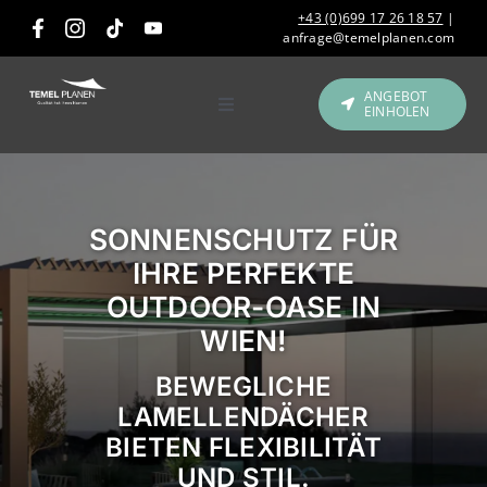
Skip
+43 (0)699 17 26 18 57
|
to
anfrage@temelplanen.com
content
ANGEBOT
EINHOLEN
Toggle
Navigation
Produkte
Gastronomie &
SONNENSCHUTZ FÜR
Hotellerie
IHRE PERFEKTE
OUTDOOR-OASE IN
Referenzen
WIEN!
Über uns
BEWEGLICHE
LAMELLENDÄCHER
BIETEN FLEXIBILITÄT
Kontakt
UND STIL.