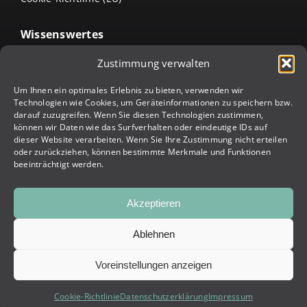
Wissenswertes
Arten von Lamellendächern
Zustimmung verwalten
Terrassenüberdachung intelligent erweitern:
Um Ihnen ein optimales Erlebnis zu bieten, verwenden wir
Verschlusssysteme & weitere Ergänzungsmöglichkeiten
Technologien wie Cookies, um Geräteinformationen zu speichern bzw.
Die Arten von Terrassenüberdachungen &
darauf zuzugreifen. Wenn Sie diesen Technologien zustimmen,
Terrassenbeschattungen
können wir Daten wie das Surfverhalten oder eindeutige IDs auf
dieser Website verarbeiten. Wenn Sie Ihre Zustimmung nicht erteilen
Jalousien richtig reinigen – so geht’s
oder zurückziehen, können bestimmte Merkmale und Funktionen
beeinträchtigt werden.
Markise reinigen – so geht’s
Akzeptieren
© 2023 TEMEL Planen | Alle Rechte vorbehalten | Development:
Ablehnen
INCONCEPTS Online Marketing & SEO Agentur Wien
Voreinstellungen anzeigen
Cookie-Richtlinie
Datenschutzerklärung
Impressum