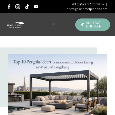
Skip
+43 (0)699 17 26 18 57
|
to
anfrage@temelplanen.com
content
ANGEBOT
EINHOLEN
Toggle
Navigation
Produkte
Gastronomie &
View
Hotellerie
Larger
Image
Referenzen
Über uns
Kontakt