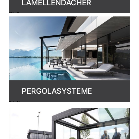
LAMELLENDÄCHER
MEHR
ERFAHREN
PERGOLASYSTEME
MEHR
ERFAHREN