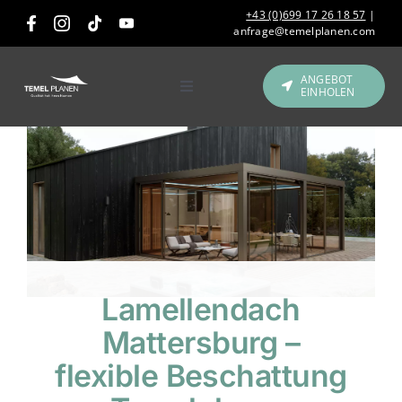
Skip
+43 (0)699 17 26 18 57
|
to
anfrage@temelplanen.com
content
ANGEBOT
EINHOLEN
Toggle
Navigation
Produkte
Gastronomie &
Hotellerie
Referenzen
Lamellendach
Über uns
Mattersburg –
flexible Beschattung
Kontakt