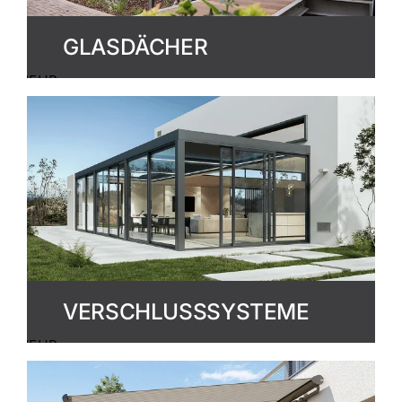
GLASDÄCHER
MEHR
ERFAHREN
VERSCHLUSSSYSTEME
MEHR
ERFAHREN