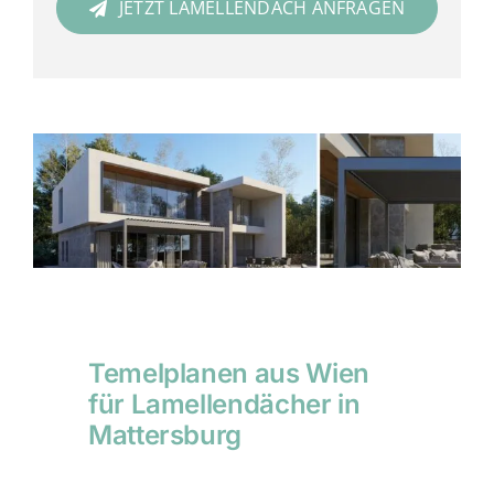
JETZT LAMELLENDACH ANFRAGEN
Temelplanen aus Wien
für Lamellendächer in
Mattersburg