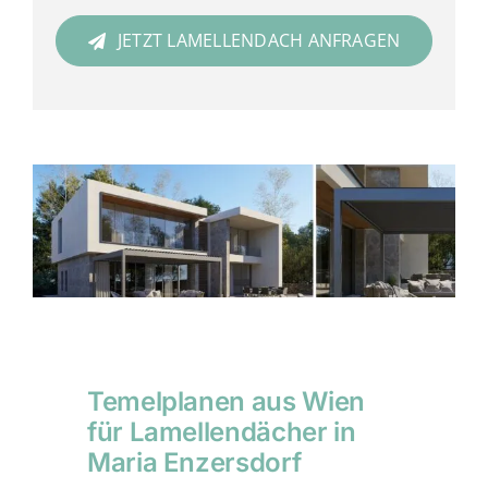
JETZT LAMELLENDACH ANFRAGEN
Temelplanen aus Wien
für Lamellendächer in
Maria Enzersdorf