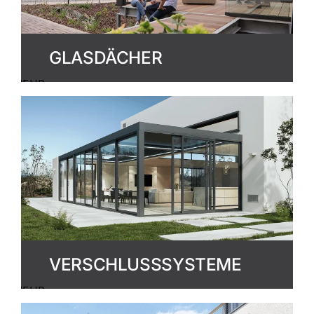
GLASDÄCHER
MEHR
ERFAHREN
VERSCHLUSSSYSTEME
MEHR
ERFAHREN