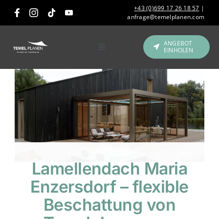
Skip
+43 (0)699 17 26 18 57
|
to
anfrage@temelplanen.com
content
ANGEBOT
EINHOLEN
Toggle
Navigation
Produkte
Gastronomie &
Hotellerie
Referenzen
Lamellendach Maria
Über uns
Enzersdorf – flexible
Beschattung von
Kontakt