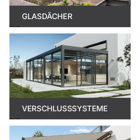
GLASDÄCHER
MEHR
ERFAHREN
VERSCHLUSSSYSTEME
MEHR
ERFAHREN