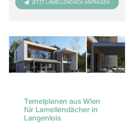
JETZT LAMELLENDACH ANFRAGEN
Temelplanen aus Wien
für Lamellendächer in
Langenlois