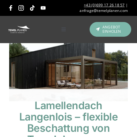
Skip
+43 (0)699 17 26 18 57
|
to
anfrage@temelplanen.com
content
ANGEBOT
EINHOLEN
Toggle
Navigation
Produkte
Gastronomie &
Hotellerie
Referenzen
Lamellendach
Über uns
Langenlois – flexible
Beschattung von
Kontakt