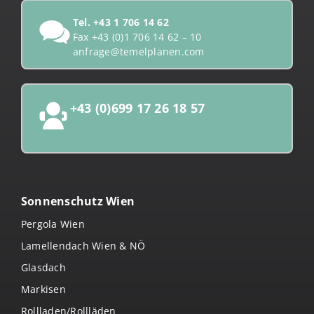
Tel.
+43 1 706 14 62
Fax +43 (0)1 706 14 62 – 10
anfrage@temelplanen.com
+43 (0)699 17 26 18 57
Sonnenschutz Wien
Pergola Wien
Lamellendach Wien & NÖ
Glasdach
Markisen
Rollladen/Rollläden