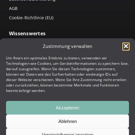
AGB
Cookie-Richtlinie (EU)
Wissenswertes
Arten von Lamellendächern
Zustimmung verwalten
Terrassenüberdachung intelligent erweitern:
Um Ihnen ein optimales Erlebnis zu bieten, verwenden wir
Verschlusssysteme & weitere Ergänzungsmöglichkeiten
Technologien wie Cookies, um Geräteinformationen zu speichern bzw.
Die Arten von Terrassenüberdachungen &
darauf zuzugreifen. Wenn Sie diesen Technologien zustimmen,
Terrassenbeschattungen
können wir Daten wie das Surfverhalten oder eindeutige IDs auf
dieser Website verarbeiten. Wenn Sie Ihre Zustimmung nicht erteilen
Jalousien richtig reinigen – so geht’s
oder zurückziehen, können bestimmte Merkmale und Funktionen
beeinträchtigt werden.
Markise reinigen – so geht’s
Akzeptieren
© 2023 TEMEL Planen | Alle Rechte vorbehalten | Development:
Ablehnen
INCONCEPTS Online Marketing & SEO Agentur Wien
Voreinstellungen anzeigen