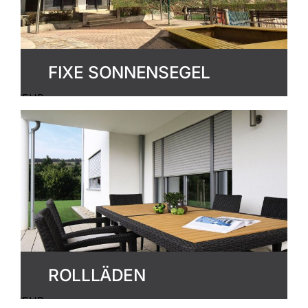
FIXE SONNENSEGEL
MEHR
ERFAHREN
ROLLLÄDEN
MEHR