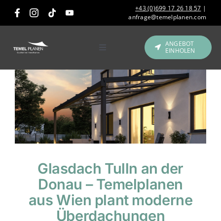
Skip
+43 (0)699 17 26 18 57
|
to
anfrage@temelplanen.com
content
ANGEBOT
EINHOLEN
Toggle
Navigation
Produkte
Gastronomie &
Hotellerie
Referenzen
Glasdach Tulln an der
Über uns
Donau – Temelplanen
aus Wien plant moderne
Kontakt
Überdachungen