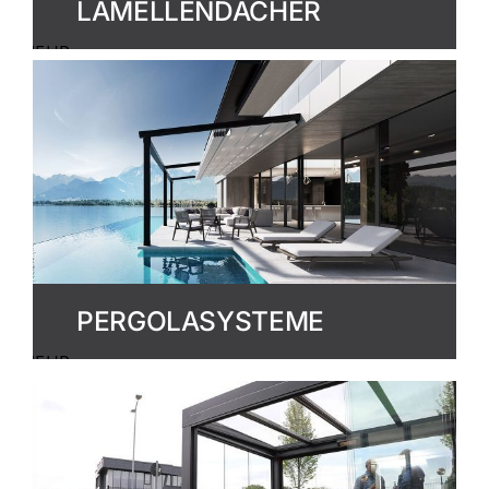
LAMELLENDÄCHER
MEHR
ERFAHREN
PERGOLASYSTEME
MEHR
ERFAHREN