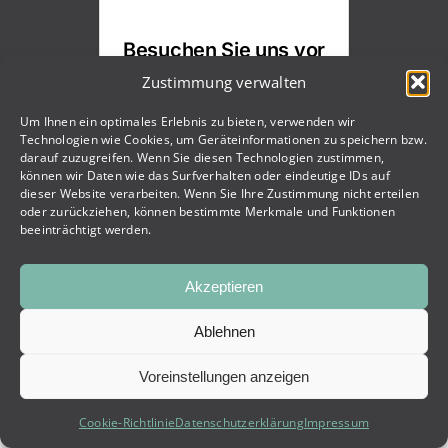
Besuchen Sie uns vor
Ort
Zustimmung verwalten
Um Ihnen ein optimales Erlebnis zu bieten, verwenden wir
Technologien wie Cookies, um Geräteinformationen zu speichern bzw.
darauf zuzugreifen. Wenn Sie diesen Technologien zustimmen,
Erleben Sie unsere
können wir Daten wie das Surfverhalten oder eindeutige IDs auf
Beschattungslösungen im
dieser Website verarbeiten. Wenn Sie Ihre Zustimmung nicht erteilen
Schauraum
oder zurückziehen, können bestimmte Merkmale und Funktionen
beeinträchtigt werden.
Akzeptieren
Ablehnen
Voreinstellungen anzeigen
Cookie-Richtlinie
Datenschutzerklärung
Impressum