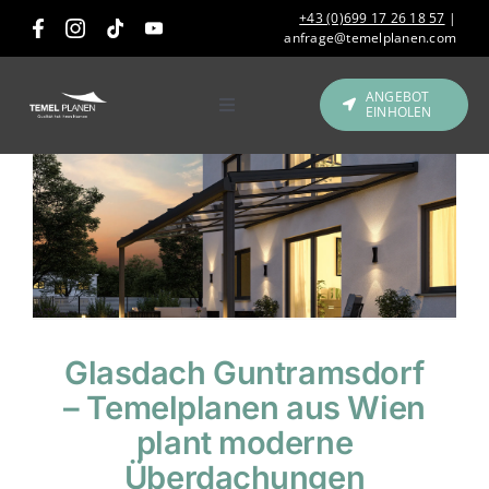
Skip
+43 (0)699 17 26 18 57
|
to
anfrage@temelplanen.com
content
ANGEBOT
EINHOLEN
Toggle
Navigation
Produkte
Gastronomie &
Hotellerie
Referenzen
Glasdach Guntramsdorf
Über uns
– Temelplanen aus Wien
plant moderne
Kontakt
Überdachungen