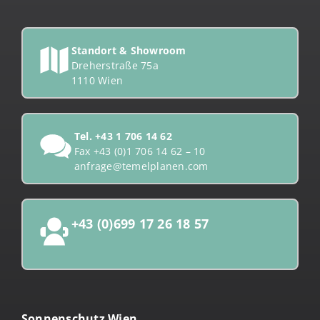
Standort & Showroom
Dreherstraße 75a
1110 Wien
Tel.
+43 1 706 14 62
Fax +43 (0)1 706 14 62 – 10
anfrage@temelplanen.com
+43 (0)699 17 26 18 57
Sonnenschutz Wien