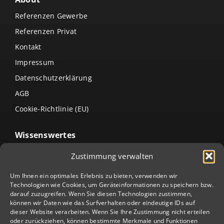
Referenzen Gewerbe
Referenzen Privat
Kontakt
Impressum
Datenschutzerklärung
AGB
Cookie-Richtlinie (EU)
Wissenswertes
Arten von Lamellendächern
Zustimmung verwalten
Terrassenüberdachung intelligent erweitern:
Um Ihnen ein optimales Erlebnis zu bieten, verwenden wir
Verschlusssysteme & weitere Ergänzungsmöglichkeiten
Technologien wie Cookies, um Geräteinformationen zu speichern bzw.
Die Arten von Terrassenüberdachungen &
darauf zuzugreifen. Wenn Sie diesen Technologien zustimmen,
Terrassenbeschattungen
können wir Daten wie das Surfverhalten oder eindeutige IDs auf
dieser Website verarbeiten. Wenn Sie Ihre Zustimmung nicht erteilen
Jalousien richtig reinigen – so geht’s
oder zurückziehen, können bestimmte Merkmale und Funktionen